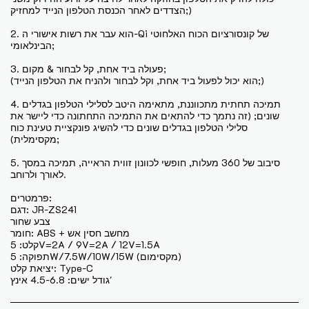
הצדדים לאחר הכנסת הטלפון הנייד למחזיק;)
2. הוא עבר את רשות אישורי ה-Qi של קונסורציום הכוח האלחוטי
הבינלאומי;
3. פעולה ביד אחת, קל לבחור & מקום;
(הוא יכול לפעול ביד אחת, וקל לבחור ולהניח את הטלפון הנייד;)
4. תמיכה תחתית מתכווננת, מתאימה היטב לסלילי הטלפון בגדלים
שונים; (זה נתמך כדי להתאים את התמיכה התחתונה כדי ליישר את
סלילי הטלפון בגדלים שונים כדי להשיג פונקציית טעינת כוח
מקסימלית);
5. סיבוב של 360 מעלות, חופשי לכוונון זווית הראייה, תמיכה במסך
לאורך ולרוחב.
פרמטרים:
דגם: JR-ZS241
צבע שחור
חומר: ABS + מחשב חסין אש
קלט: 5V=2A / 9V=2A / 12V=1.5A
תפוקה: 5W/7.5W/10W/15W (מקסימום)
יציאת קלט: Type-C
גודל ישים: 4.5-6.8 אינץ'