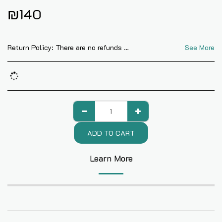
₪
140
Return Policy:
There are no refunds on products. Unless they get corrupted or broken.
See More
ADD TO CART
Learn More