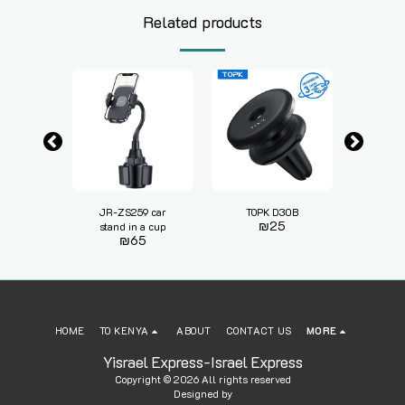
Related products
TOPK
JR-ZS259 car
TOPK D30B
D41
5
₪
25
stand in a cup
₪
65
HOME
TO KENYA
ABOUT
CONTACT US
MORE
Yisrael Express-Israel Express
Copyright © 2026 All rights reserved
Designed by