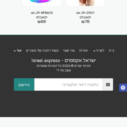
JR-DR01 עט
JR-BP560S עט
JR-K811 עט לטאבלט
5
לטאבלט
לטאבלט
₪
88
₪
78
בית
לקניה
אודות
צור קשר
קשת רחבה של מוצרים
עוד
ישראל אקספרס - Israel express
זכויות יוצרים © 2026 כל הזכויות שמורות
עוצב על ידי
הירשם