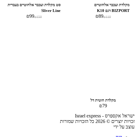
מקלדת ועכבר אלחוטיים
סט מקלדת ועכבר אלחוטיים בעברית
BIZPORT דגם K10
Sliver Line
₪
99
₪
89
₪
150
₪
110
אזל מהמלאי
‏מקלדת חוטית דל
₪
79
ישראל אקספרס - Israel express
זכויות יוצרים © 2026 כל הזכויות שמורות
עוצב על ידי