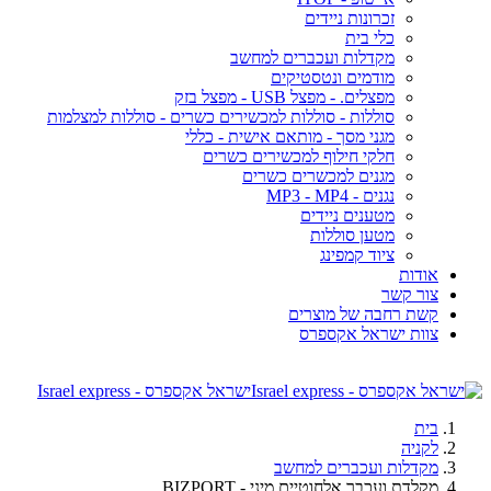
זכרונות ניידים
כלי בית
מקדלות ועכברים למחשב
מודמים ונטסטיקים
מפצלים. - מפצל USB - מפצל בזק
סוללות - סוללות למכשירים כשרים - סוללות למצלמות
מגני מסך - מותאם אישית - כללי
חלקי חילוף למכשירים כשרים
מגנים למכשרים כשרים
נגנים - MP3 - MP4
מטענים ניידים
מטען סוללות
ציוד קמפינג
אודות
צור קשר
קשת רחבה של מוצרים
צוות ישראל אקספרס
ישראל אקספרס - Israel express
בית
לקניה
מקדלות ועכברים למחשב
מקלדת ועכבר אלחוטיים מיני - BIZPORT