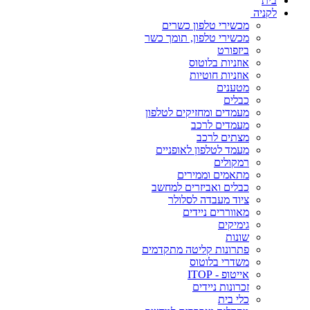
בית
לקניה
מכשירי טלפון כשרים
מכשירי טלפון, תומך כשר
ביזפורט
אוזניות בלוטוס
אוזניות חוטיות
מטענים
כבלים
מעמדים ומחזיקים לטלפון
מעמדים לרכב
מצתים לרכב
מעמד לטלפון לאופניים
רמקולים
מתאמים וממירים
כבלים ואביזרים למחשב
ציוד מעבדה לסלולר
מאווררים ניידים
גימיקים
שונות
פתרונות קליטה מתקדמים
משדרי בלוטוס
אייטופ - ITOP
זכרונות ניידים
כלי בית