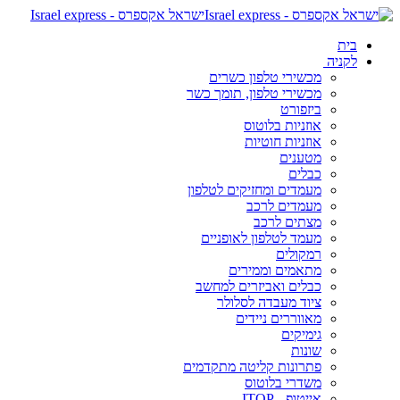
ישראל אקספרס - Israel express
בית
לקניה
מכשירי טלפון כשרים
מכשירי טלפון, תומך כשר
ביזפורט
אוזניות בלוטוס
אוזניות חוטיות
מטענים
כבלים
מעמדים ומחזיקים לטלפון
מעמדים לרכב
מצתים לרכב
מעמד לטלפון לאופניים
רמקולים
מתאמים וממירים
כבלים ואביזרים למחשב
ציוד מעבדה לסלולר
מאווררים ניידים
גימיקים
שונות
פתרונות קליטה מתקדמים
משדרי בלוטוס
אייטופ - ITOP